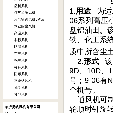
塑料风机
1.
用途
为适应
煤气加压风机
06系列高
沼气输送风机L罗茨
木业除尘风机
盘锦油田。
高温风机
铁、化工系统
非标风机
防腐风机
质中所含尘土
窑炉风机
2.
形式
该鼓
锅炉风机
稀释风机
9D、10D、1
防爆风机
号；9-06有N
不锈钢风机
排尘风机
个机号。
其他风机
通风机可制
轮顺时针旋转
临沂扬帆风机有限公司