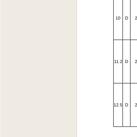
10
D
11.2
D
12.5
D