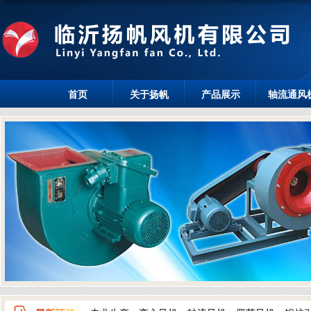
首页
关于扬帆
产品展示
轴流通风