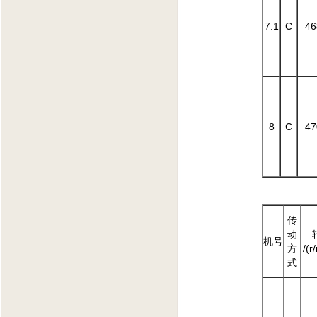
7.1
C
46
8
C
47
传
动
机号
方
/(
式