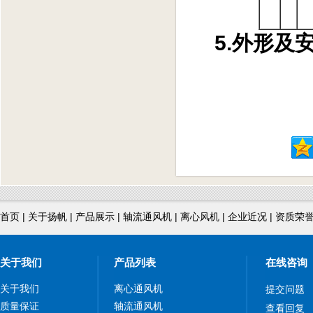
5.
外形及
首页
|
关于扬帆
|
产品展示
|
轴流通风机
|
离心风机
|
企业近况
|
资质荣
关于我们
产品列表
在线咨询
关于我们
离心通风机
提交问题
质量保证
轴流通风机
查看回复