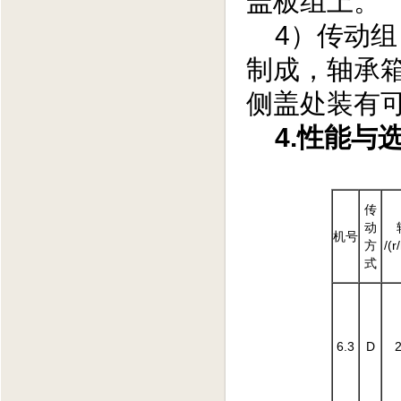
盖板组上。
4）传动组
制成，轴承
侧盖处装有
4.
性能与
传
动
机号
方
/(
式
6.3
D