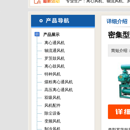
专业生产：离心风机、轴流风机、
详细介绍
密集型
产品展示
离心通风机
轴流通风机
简短介绍
罗茨鼓风机
离心鼓风机
特种风机
煤粉离心通风机
高压离心通风机
双吸风机
风机配件
除尘设备
变频风机
制冷风机
类型罗茨鼓