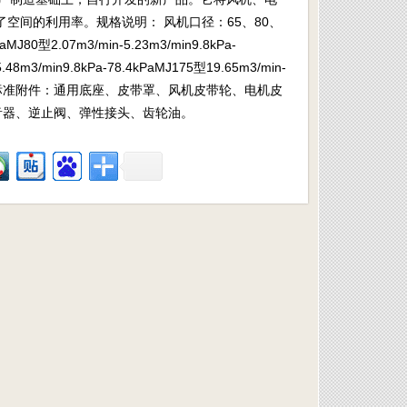
空间的利用率。规格说明： 风机口径：65、80、
J80型2.07m3/min-5.23m3/min9.8kPa-
.48m3/min9.8kPa-78.4kPaMJ175型19.65m3/min-
kPa-78.4kPa标准附件：通用底座、皮带罩、风机皮带轮、电机皮
音器、逆止阀、弹性接头、齿轮油。