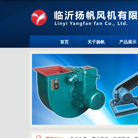
首页
关于扬帆
产品展示